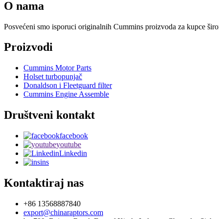
O nama
Posvećeni smo isporuci originalnih Cummins proizvoda za kupce širom
Proizvodi
Cummins Motor Parts
Holset turbopunjač
Donaldson i Fleetguard filter
Cummins Engine Assemble
Društveni kontakt
facebook
youtube
Linkedin
ins
Kontaktiraj nas
+86 13568887840
export@chinaraptors.com