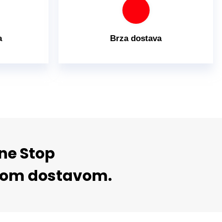
a
Brza dostava
One Stop
rnom dostavom.