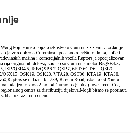
nije
 Wang koji je imao bogato iskustvo u Cummins sistemu. Jordan je
ao je vrlo dobro o Cumminsu, posebno o tržištu rudnika, nafte i
rađevinskih mašina i komercijalnih vozila.Raptors je specijalizovan
serija originalnih delova, kao što su Cummins motor B/QSB3.3,
x15, ISB/QSB4.5, ISB/QSB6.7, QSB7, 6BT/ 6CT/6L, QSL9,
X/QSX15, QSK19, QSK23, VTA28, QST30, KTA19, KTA38,
aptors se nalazi u br. 789, Baiyun Road, istočno od Xindu
Kina, udaljen je samo 2 km od Cummins (China) Investment Co.,
egionalnog centra za distribuciju dijelova.Mogli bismo se pobrinuti
 zaliha, uz razumnu cijenu.