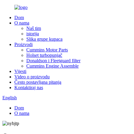
Dom
O nama
Naš tim
istorija
Slika grupe kupaca
Proizvodi
Cummins Motor Parts
Holset turbopunjač
Donaldson i Fleetguard filter
Cummins Engine Assemble
Vijesti
Video o proizvodu
Često postavljana pitanja
Kontaktiraj nas
English
Dom
O nama