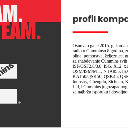
profil kompa
Osnovao ga je 2015. g. Jordan
radio u Cumminsu 8 godina, zn
plina, pomorstva, željeznice, g
za snabdevanje Cummins svih 
ISF/QSF2.8/3.8, ISG, X12, 
QSM/ISM/M11, NTA855, IS
KAT50/QSK50, QSK45, QSK60;R
Industry, Chengdu, Sichuan, 
Ltd, i Cummins jugozapadnog r
za najbržu isporuku i dovoljno