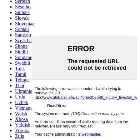
Serbian
Sesotho
Sinhala
Slovak
Slovenian
Somali
Samoan
Scots Gaelic
Shona
Sindhi
Sundanese
Swahili
Tajik
Tamil
Telugu
Thai
Ukrainian
Urdu
Uzbek
Vietnamese
Welsh
Xhosa
Yiddish
Yoruba
Zulu