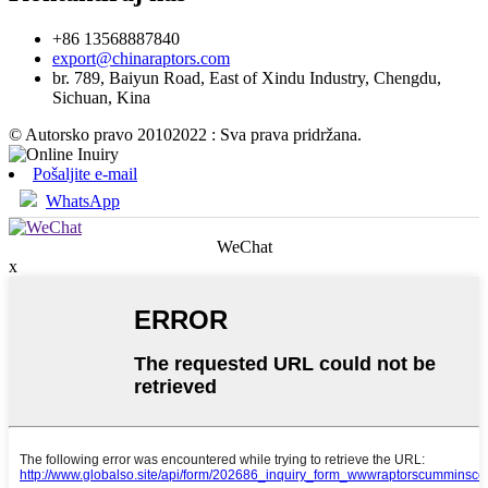
+86 13568887840
export@chinaraptors.com
br. 789, Baiyun Road, East of Xindu Industry, Chengdu,
Sichuan, Kina
© Autorsko pravo 20102022 : Sva prava pridržana.
Pošaljite e-mail
WhatsApp
WeChat
x