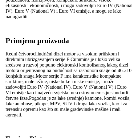
efikasnosti i ekonomičnosti, i mogu zadovoljiti Euro IV (National
IV), Euro V (National V) i Euro VI emisije, a mogu se lako
nadograditi.
Primjena proizvoda
Redni četvorocilindrični dizel motor sa visokim pritiskom i
direktnim ubrizgavanjem serije F Cummins je uložio velika
sredstva u razvoj potpuno elektronski kontrolisanog lakog dizel
motora orijentisanog na budućnost sa rasponom snage od 46-210
konjskih snaga.Motor serije F ima karakteristike kompaktne
strukture, male težine, niske buke i niske emisije, i može
zadovoljiti Euro IV (National IV), Euro V (National V) i Euro
VI emisije kao i najveću svjetsku ne-cestovnu emisiju standardi
četvrte faze.Pogodan je za lake (srednje) kamione, kombi vozila,
lake autobuse, pikape, MPV, SUV i druga laka vozila, kao i za
terensku opremu kao što su male građevinske mašine i mali
agregati.