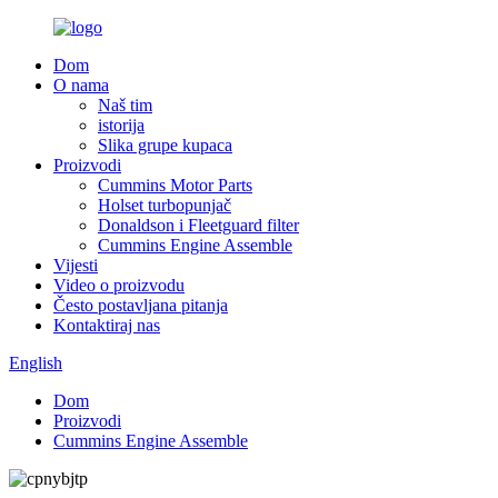
Dom
O nama
Naš tim
istorija
Slika grupe kupaca
Proizvodi
Cummins Motor Parts
Holset turbopunjač
Donaldson i Fleetguard filter
Cummins Engine Assemble
Vijesti
Video o proizvodu
Često postavljana pitanja
Kontaktiraj nas
English
Dom
Proizvodi
Cummins Engine Assemble