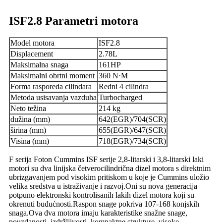
ISF2.8 Parametri motora
Model motora
ISF2.8
Displacement
2.78L
Maksimalna snaga
161HP
Maksimalni obrtni moment
360 N·M
Forma rasporeda cilindara
Redni 4 cilindra
Metoda usisavanja vazduha
Turbocharged
Neto težina
214 kg
dužina (mm)
642(EGR)/704(SCR)
širina (mm)
655(EGR)/647(SCR)
Visina (mm)
718(EGR)/734(SCR)
F serija Foton Cummins ISF serije 2,8-litarski i 3,8-litarski laki
motori su dva linijska četverocilindrična dizel motora s direktnim
ubrizgavanjem pod visokim pritiskom u koje je Cummins uložio
velika sredstva u istraživanje i razvoj.Oni su nova generacija
potpuno elektronski kontrolisanih lakih dizel motora koji su
okrenuti budućnosti.Raspon snage pokriva 107-168 konjskih
snaga.Ova dva motora imaju karakteristike snažne snage,
pouzdanosti, izdržljivosti, kompaktne strukture, visoke