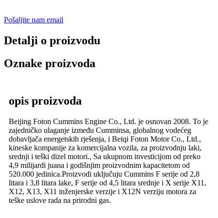
Pošaljite nam email
Detalji o proizvodu
Oznake proizvoda
opis proizvoda
Beijing Foton Cummins Engine Co., Ltd. je osnovan 2008. To je
zajedničko ulaganje između Cumminsa, globalnog vodećeg
dobavljača energetskih rješenja, i Beiqi Foton Motor Co., Ltd.,
kineske kompanije za komercijalna vozila, za proizvodnju laki,
srednji i teški dizel motori., Sa ukupnom investicijom od preko
4,9 milijardi juana i godišnjim proizvodnim kapacitetom od
520.000 jedinica.Proizvodi uključuju Cummins F serije od 2,8
litara i 3,8 litara lake, F serije od 4,5 litara srednje i X serije X11,
X12, X13, X11 inženjerske verzije i X12N verziju motora za
teške uslove rada na prirodni gas.